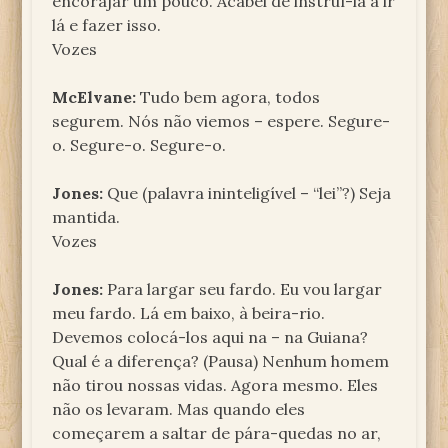
encorajar um pouco. Acabei de instruí-la a ir
lá e fazer isso.
Vozes
McElvane:
Tudo bem agora, todos
segurem. Nós não viemos – espere. Segure-
o. Segure-o. Segure-o.
Jones:
Que (palavra ininteligível – “lei”?) Seja
mantida.
Vozes
Jones:
Para largar seu fardo. Eu vou largar
meu fardo. Lá em baixo, à beira-rio.
Devemos colocá-los aqui na – na Guiana?
Qual é a diferença? (Pausa) Nenhum homem
não tirou nossas vidas. Agora mesmo. Eles
não os levaram. Mas quando eles
começarem a saltar de pára-quedas no ar,