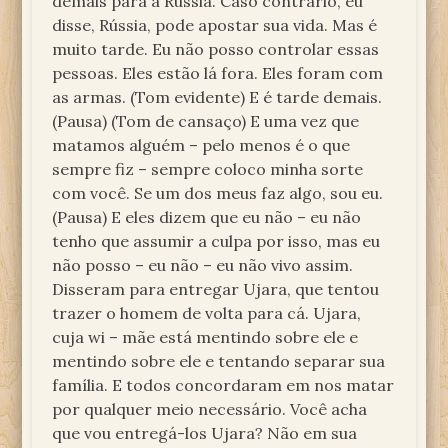
demais para a Rússia. Caso contrário, eu
disse, Rússia, pode apostar sua vida. Mas é
muito tarde. Eu não posso controlar essas
pessoas. Eles estão lá fora. Eles foram com
as armas. (Tom evidente) E é tarde demais.
(Pausa) (Tom de cansaço) E uma vez que
matamos alguém – pelo menos é o que
sempre fiz – sempre coloco minha sorte
com você. Se um dos meus faz algo, sou eu.
(Pausa) E eles dizem que eu não – eu não
tenho que assumir a culpa por isso, mas eu
não posso – eu não – eu não vivo assim.
Disseram para entregar Ujara, que tentou
trazer o homem de volta para cá. Ujara,
cuja wi – mãe está mentindo sobre ele e
mentindo sobre ele e tentando separar sua
família. E todos concordaram em nos matar
por qualquer meio necessário. Você acha
que vou entregá-los Ujara? Não em sua