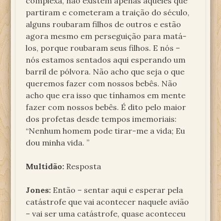
complexa, não existem apenas aqueles que
partiram e cometeram a traição do século,
alguns roubaram filhos de outros e estão
agora mesmo em perseguição para matá-
los, porque roubaram seus filhos. E nós –
nós estamos sentados aqui esperando um
barril de pólvora. Não acho que seja o que
queremos fazer com nossos bebês. Não
acho que era isso que tínhamos em mente
fazer com nossos bebês. É dito pelo maior
dos profetas desde tempos imemoriais:
“Nenhum homem pode tirar-me a vida; Eu
dou minha vida. ”
Multidão:
Resposta
Jones:
Então – sentar aqui e esperar pela
catástrofe que vai acontecer naquele avião
– vai ser uma catástrofe, quase aconteceu