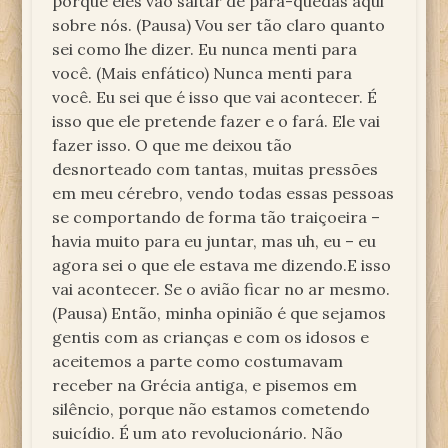
porque eles vão saltar de pára-quedas aqui
sobre nós. (Pausa) Vou ser tão claro quanto
sei como lhe dizer. Eu nunca menti para
você. (Mais enfático) Nunca menti para
você. Eu sei que é isso que vai acontecer. É
isso que ele pretende fazer e o fará. Ele vai
fazer isso. O que me deixou tão
desnorteado com tantas, muitas pressões
em meu cérebro, vendo todas essas pessoas
se comportando de forma tão traiçoeira –
havia muito para eu juntar, mas uh, eu – eu
agora sei o que ele estava me dizendo.E isso
vai acontecer. Se o avião ficar no ar mesmo.
(Pausa) Então, minha opinião é que sejamos
gentis com as crianças e com os idosos e
aceitemos a parte como costumavam
receber na Grécia antiga, e pisemos em
silêncio, porque não estamos cometendo
suicídio. É um ato revolucionário. Não