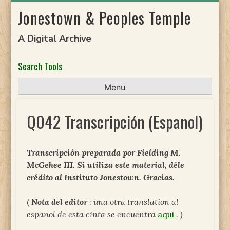
Skip
Jonestown & Peoples Temple
to
content
A Digital Archive
Search Tools
Menu
Q042 Transcripción (Espanol)
Transcripción preparada por Fielding M.
McGehee III. Si utiliza este material, déle
crédito al Instituto Jonestown. Gracias.
(
Nota del editor
:
una otra translation al
español de esta cinta se encuentra
aqui
. )