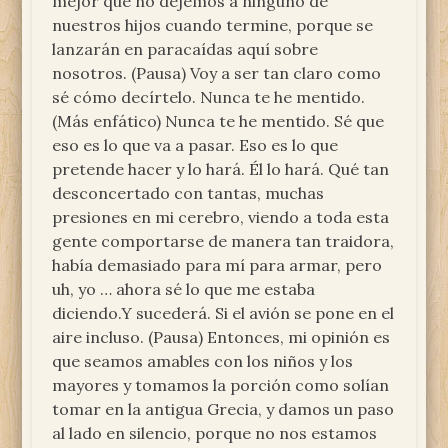
mejor que no dejemos a ninguno de
nuestros hijos cuando termine, porque se
lanzarán en paracaídas aquí sobre
nosotros. (Pausa) Voy a ser tan claro como
sé cómo decírtelo. Nunca te he mentido.
(Más enfático) Nunca te he mentido. Sé que
eso es lo que va a pasar. Eso es lo que
pretende hacer y lo hará. Él lo hará. Qué tan
desconcertado con tantas, muchas
presiones en mi cerebro, viendo a toda esta
gente comportarse de manera tan traidora,
había demasiado para mí para armar, pero
uh, yo … ahora sé lo que me estaba
diciendo.Y sucederá. Si el avión se pone en el
aire incluso. (Pausa) Entonces, mi opinión es
que seamos amables con los niños y los
mayores y tomamos la porción como solían
tomar en la antigua Grecia, y damos un paso
al lado en silencio, porque no nos estamos