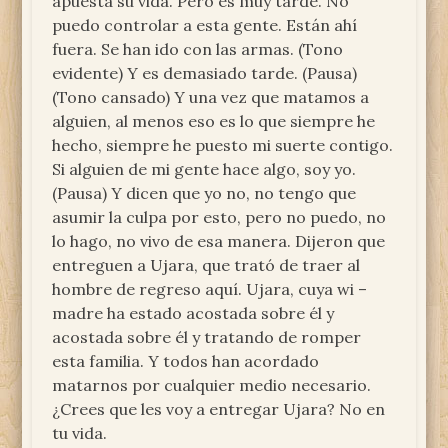
apuesta su vida. Pero es muy tarde. No
puedo controlar a esta gente. Están ahí
fuera. Se han ido con las armas. (Tono
evidente) Y es demasiado tarde. (Pausa)
(Tono cansado) Y una vez que matamos a
alguien, al menos eso es lo que siempre he
hecho, siempre he puesto mi suerte contigo.
Si alguien de mi gente hace algo, soy yo.
(Pausa) Y dicen que yo no, no tengo que
asumir la culpa por esto, pero no puedo, no
lo hago, no vivo de esa manera. Dijeron que
entreguen a Ujara, que trató de traer al
hombre de regreso aquí. Ujara, cuya wi –
madre ha estado acostada sobre él y
acostada sobre él y tratando de romper
esta familia. Y todos han acordado
matarnos por cualquier medio necesario.
¿Crees que les voy a entregar Ujara? No en
tu vida.