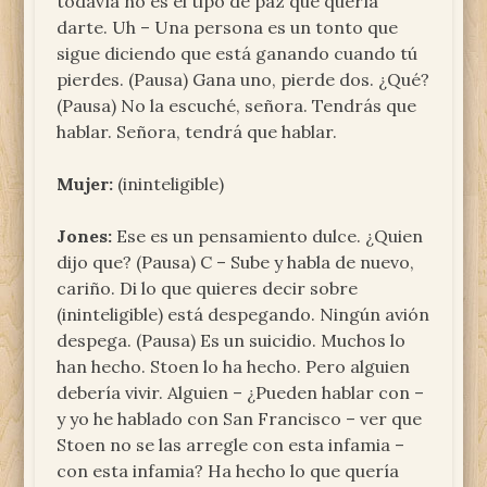
todavía no es el tipo de paz que quería
darte. Uh – Una persona es un tonto que
sigue diciendo que está ganando cuando tú
pierdes. (Pausa) Gana uno, pierde dos. ¿Qué?
(Pausa) No la escuché, señora. Tendrás que
hablar. Señora, tendrá que hablar.
Mujer:
(ininteligible)
Jones:
Ese es un pensamiento dulce. ¿Quien
dijo que? (Pausa) C – Sube y habla de nuevo,
cariño. Di lo que quieres decir sobre
(ininteligible) está despegando. Ningún avión
despega. (Pausa) Es un suicidio. Muchos lo
han hecho. Stoen lo ha hecho. Pero alguien
debería vivir. Alguien – ¿Pueden hablar con –
y yo he hablado con San Francisco – ver que
Stoen no se las arregle con esta infamia –
con esta infamia? Ha hecho lo que quería