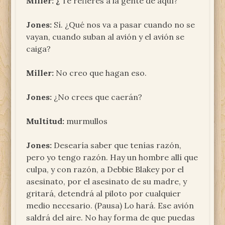
Miller: ¿
Te refieres a la gente de aquí?
Jones:
Sí. ¿Qué nos va a pasar cuando no se
vayan, cuando suban al avión y el avión se
caiga?
Miller:
No creo que hagan eso.
Jones:
¿No crees que caerán?
Multitud:
murmullos
Jones:
Desearía saber que tenías razón,
pero yo tengo razón. Hay un hombre allí que
culpa, y con razón, a Debbie Blakey por el
asesinato, por el asesinato de su madre, y
gritará, detendrá al piloto por cualquier
medio necesario. (Pausa) Lo hará. Ese avión
saldrá del aire. No hay forma de que puedas