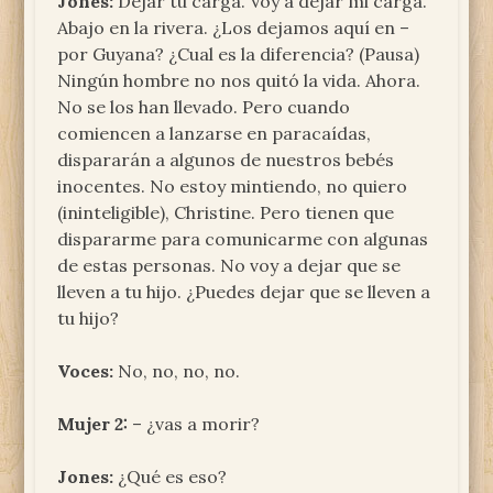
Jones:
Dejar tu carga. Voy a dejar mi carga.
Abajo en la rivera. ¿Los dejamos aquí en –
por Guyana? ¿Cual es la diferencia? (Pausa)
Ningún hombre no nos quitó la vida. Ahora.
No se los han llevado. Pero cuando
comiencen a lanzarse en paracaídas,
dispararán a algunos de nuestros bebés
inocentes. No estoy mintiendo, no quiero
(ininteligible), Christine. Pero tienen que
dispararme para comunicarme con algunas
de estas personas. No voy a dejar que se
lleven a tu hijo. ¿Puedes dejar que se lleven a
tu hijo?
Voces:
No, no, no, no.
Mujer 2:
– ¿vas a morir?
Jones:
¿Qué es eso?