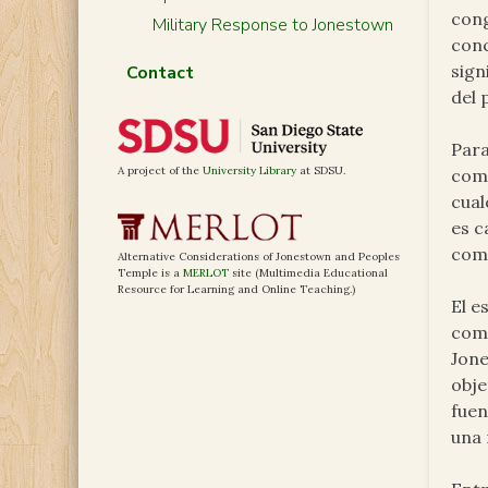
cong
Military Response to Jonestown
conc
sign
Contact
del 
Para
A project of the
University Library
at SDSU.
como
cual
es c
como
Alternative Considerations of Jonestown and Peoples
Temple is a
MERLOT
site (Multimedia Educational
Resource for Learning and Online Teaching.)
El e
como
Jone
obje
fuen
una 