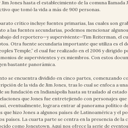
r Jim Jones hasta el establecimiento de la comuna llamada 
ctivo que tomó la vida a más de 900 personas.
parato crítico incluye fuentes primarias, las cuales son gr
to a las fuentes secundarias, podemos mencionar algunos
rabajo del reportero—y superviviente—Tim Reiterman, el cual
tos. Otra fuente secundaria importante que utiliza es el
eoples Temple,” el cual fue realizado en el 2006 y dirigido
imonios de supervivientes y ex miembros. Con estos docu
gen bastante panorámica.
exto se encuentra dividido en cinco partes, comenzando c
ripción de la vida de Jim Jones, tras lo cual se enfoca a una
e su fundación en Indianápolis hasta su traslado al estad
relaciones que Jones fue entretejiendo con personajes qu
así, eventualmente, lograra entrar al panorama político de
es que hizo Jones a algunos países de Latinoamérica y el 
os países. La cuarta parte se centra en la presencia de la
cido como Jonestown. Aquí nos ofrece la serie de eventos 