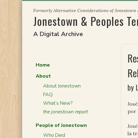
Skip
Formerly Alternative Considerations of Jonestown
to
Jonestown & Peoples T
content
A Digital Archive
Re
Home
Re
About
by 
About Jonestown
FAQ
What’s New?
José
por 
the jonestown report
People of Jonestown
José
la t
Who Died