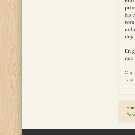
Entr
prim
las 
toma
enfo
deja
En g
que 
Orig
Last
Ho
Peop