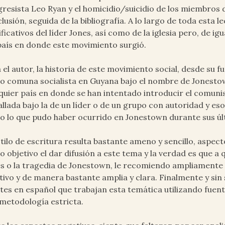
resista Leo Ryan y el homicidio/suicidio de los miembros 
lusión, seguida de la bibliografía. A lo largo de toda esta 
ificativos del líder Jones, así como de la iglesia pero, de i
país en donde este movimiento surgió.
 el autor, la historia de este movimiento social, desde su 
 comuna socialista en Guyana bajo el nombre de Jonesto
quier país en donde se han intentado introducir el comun
allada bajo la de un líder o de un grupo con autoridad y es
 lo que pudo haber ocurrido en Jonestown durante sus úl
stilo de escritura resulta bastante ameno y sencillo, aspe
 objetivo el dar difusión a este tema y la verdad es que a
s o la tragedia de Jonestown, le recomiendo ampliamente l
tivo y de manera bastante amplia y clara. Finalmente y sin
tes en español que trabajan esta temática utilizando fue
metodología estricta.