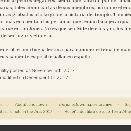
e los aspectos negativos, siento que faltaron por ser ana
arias, tales como cartas de sus miembros, así como el 
cintas grabadas a lo largo de la historia del templo. Tambi
r más en cuenta a las personas que tenían baja jerarquía
carse en Jim Jones. No es que se olvide de ellos y no los m
 de ser fugaz y efímera.
eneral, es una buena lectura para conocer el tema de mane
escasamente es posible hallar en español.
inally posted on November 6th, 2017.
 modified on December 5th, 2017.
me
>
About Jonestown
>
the jonestown report
archive
>
the
les Temple in the Arts 2017
>
Reseña del libro de José Torra Alfar