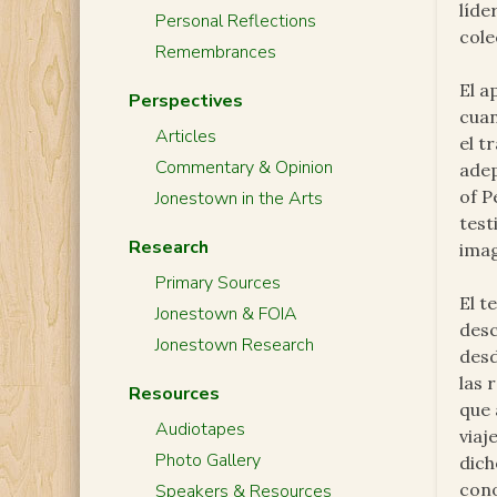
líde
Personal Reflections
cole
Remembrances
El a
Perspectives
cuan
Articles
el t
Commentary & Opinion
adep
of P
Jonestown in the Arts
test
Research
ima
Primary Sources
El t
Jonestown & FOIA
desc
Jonestown Research
desd
las 
Resources
que 
Audiotapes
viaj
Photo Gallery
dich
cono
Speakers & Resources